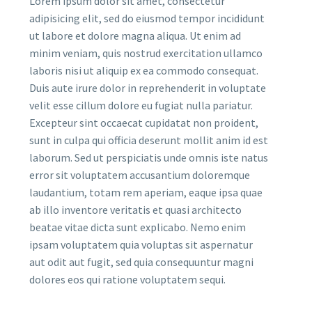
Lorem ipsum dolor sit amet, consectetur
adipisicing elit, sed do eiusmod tempor incididunt
ut labore et dolore magna aliqua. Ut enim ad
minim veniam, quis nostrud exercitation ullamco
laboris nisi ut aliquip ex ea commodo consequat.
Duis aute irure dolor in reprehenderit in voluptate
velit esse cillum dolore eu fugiat nulla pariatur.
Excepteur sint occaecat cupidatat non proident,
sunt in culpa qui officia deserunt mollit anim id est
laborum. Sed ut perspiciatis unde omnis iste natus
error sit voluptatem accusantium doloremque
laudantium, totam rem aperiam, eaque ipsa quae
ab illo inventore veritatis et quasi architecto
beatae vitae dicta sunt explicabo. Nemo enim
ipsam voluptatem quia voluptas sit aspernatur
aut odit aut fugit, sed quia consequuntur magni
dolores eos qui ratione voluptatem sequi.