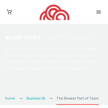
BLOG POST
+ RIGHT SIDEBAR
Lorem ipsum dolor sit ametcon sectetur adipisicing
elit, sed doiusmod tempor incidilabore et dolore
magna aliqua. Ut enim ad mini veniam, quis nostrud
exercitation ullamco laboris nisi ut aliquip ex ea
Home
Business 06
The Newest Part of Team