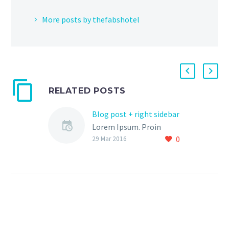
More posts by thefabshotel
RELATED POSTS
Blog post + right sidebar
Lorem Ipsum. Proin
0
gravida nibh vel velit
29 Mar 2016
auctor aliquet. Aenean
sollicitudin, lorem quis
bibendum auctor, nisi elit
consequat ipsum